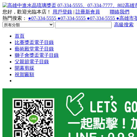
您好，歡迎光臨本店！
用戶登錄
|
註冊新會員
聯絡我們
熱門搜索：
●07-334-5555 ●07-334-5555 ●07-334-55
高級搜索
首頁
比賽獎盃電子目錄
藝術殿堂電子目錄
獅子會獎盃電子目錄
父親節電子目錄
開幕剪綵
祝賀匾額