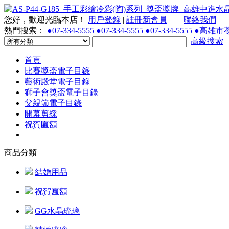
您好，歡迎光臨本店！
用戶登錄
|
註冊新會員
聯絡我們
熱門搜索：
●07-334-5555 ●07-334-5555 ●07-334-55
高級搜索
首頁
比賽獎盃電子目錄
藝術殿堂電子目錄
獅子會獎盃電子目錄
父親節電子目錄
開幕剪綵
祝賀匾額
商品分類
結婚用品
祝賀匾額
GG水晶琉璃