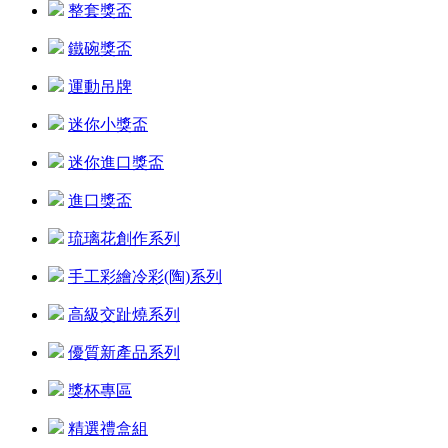
整套獎盃
鐵碗獎盃
運動吊牌
迷你小獎盃
迷你進口獎盃
進口獎盃
琉璃花創作系列
手工彩繪冷彩(陶)系列
高級交趾燒系列
優質新產品系列
獎杯專區
精選禮盒組