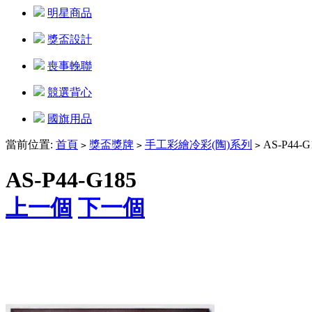
明星商品
獎盃設計
喪事輓聯
競選背心
國旗用品
當前位置:
首頁
獎盃獎牌
手工彩繪冷彩(陶)系列
AS-P44-G
>
>
>
AS-P44-G185
上一個
下一個