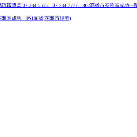
55 ●高雄市苓雅區成功一路188號(苓雅市場旁)