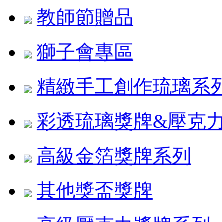
教師節贈品
獅子會專區
精緻手工創作琉璃系
彩透琉璃獎牌&壓克
高級金箔獎牌系列
其他獎盃獎牌