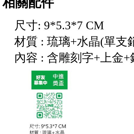
相關配件
尺寸: 9*5.3*7 CM
材質 : 琉璃+水晶(單支
內容 : 含雕刻字+上金