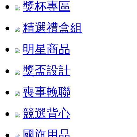
獎杯專區
精選禮盒組
明星商品
獎盃設計
喪事輓聯
競選背心
國旗用品