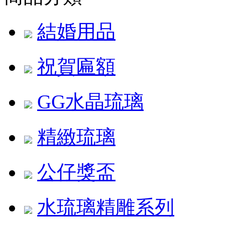
結婚用品
祝賀匾額
GG水晶琉璃
精緻琉璃
公仔獎盃
水琉璃精雕系列