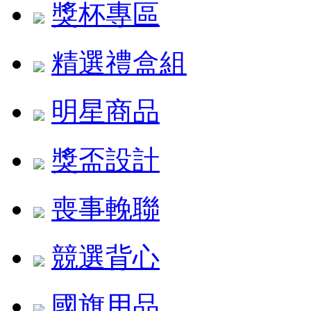
獎杯專區
精選禮盒組
明星商品
獎盃設計
喪事輓聯
競選背心
國旗用品