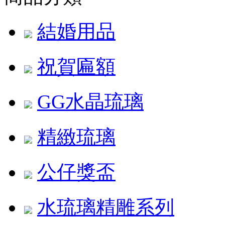
結婚用品
祝賀匾額
GG水晶琉璃
精緻琉璃
公仔獎盃
水琉璃精雕系列