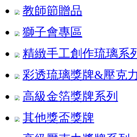
教師節贈品
獅子會專區
精緻手工創作琉璃系
彩透琉璃獎牌&壓克
高級金箔獎牌系列
其他獎盃獎牌