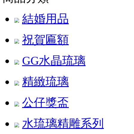
結婚用品
祝賀匾額
GG水晶琉璃
精緻琉璃
公仔獎盃
水琉璃精雕系列