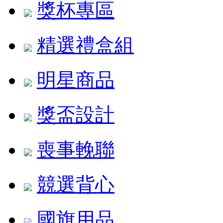
獎杯專區
精選禮盒組
明星商品
獎盃設計
喪事輓聯
競選背心
國旗用品