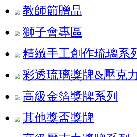
教師節贈品
獅子會專區
精緻手工創作琉璃系
彩透琉璃獎牌&壓克
高級金箔獎牌系列
其他獎盃獎牌