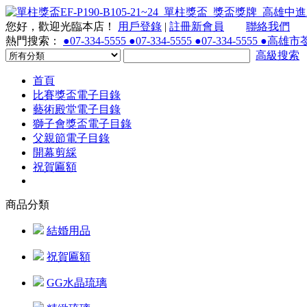
您好，歡迎光臨本店！
用戶登錄
|
註冊新會員
聯絡我們
熱門搜索：
●07-334-5555 ●07-334-5555 ●07-334-55
高級搜索
首頁
比賽獎盃電子目錄
藝術殿堂電子目錄
獅子會獎盃電子目錄
父親節電子目錄
開幕剪綵
祝賀匾額
商品分類
結婚用品
祝賀匾額
GG水晶琉璃