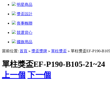
明星商品
獎盃設計
喪事輓聯
競選背心
國旗用品
當前位置:
首頁
獎盃獎牌
單柱獎盃
單柱獎盃EF-P190-B105-
>
>
>
單柱獎盃EF-P190-B105-21~24
上一個
下一個