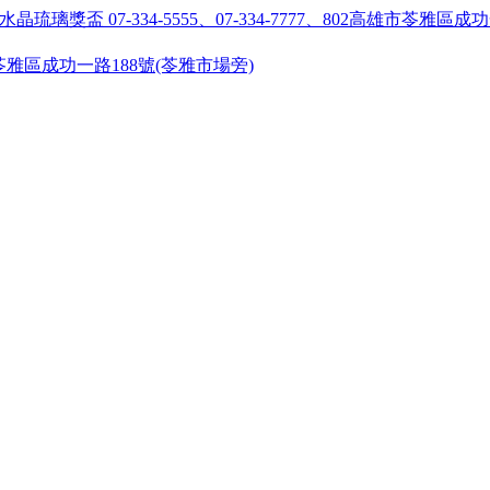
55 ●高雄市苓雅區成功一路188號(苓雅市場旁)