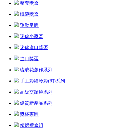
整套獎盃
鐵碗獎盃
運動吊牌
迷你小獎盃
迷你進口獎盃
進口獎盃
琉璃花創作系列
手工彩繪冷彩(陶)系列
高級交趾燒系列
優質新產品系列
獎杯專區
精選禮盒組