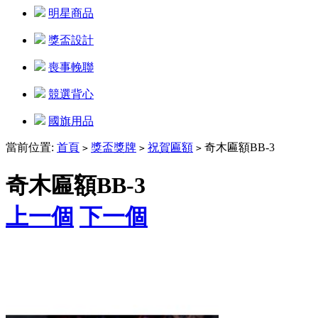
明星商品
獎盃設計
喪事輓聯
競選背心
國旗用品
當前位置:
首頁
獎盃獎牌
祝賀匾額
奇木匾額BB-3
>
>
>
奇木匾額BB-3
上一個
下一個