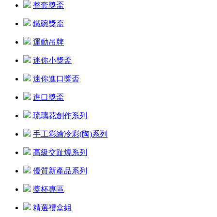
整套獎盃
鐵碗獎盃
運動吊牌
迷你小獎盃
迷你進口獎盃
進口獎盃
琉璃花創作系列
手工彩繪冷彩(陶)系列
高級交趾燒系列
優質新產品系列
獎杯專區
精選禮盒組