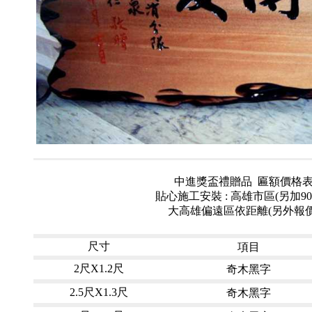
中進獎盃禮贈品 匾額價格
貼心施工安裝 : 高雄市區(另加90
大高雄偏遠區依距離(另外報價
項目
尺寸
奇木黑字
2尺X1.2尺
奇木黑字
2.5尺X1.3尺