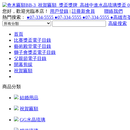
您好，歡迎光臨本店！
用戶登錄
|
註冊新會員
聯絡我們
熱門搜索：
●07-334-5555 ●07-334-5555 ●07-334-55
高級搜索
首頁
比賽獎盃電子目錄
藝術殿堂電子目錄
獅子會獎盃電子目錄
父親節電子目錄
開幕剪綵
祝賀匾額
商品分類
結婚用品
祝賀匾額
GG水晶琉璃