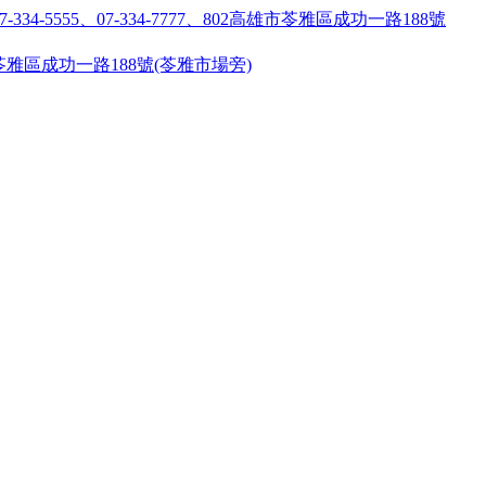
55 ●高雄市苓雅區成功一路188號(苓雅市場旁)