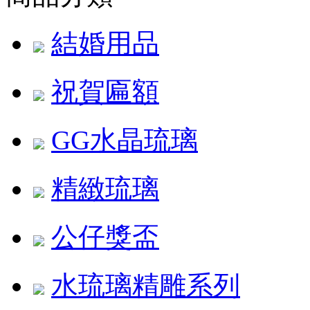
結婚用品
祝賀匾額
GG水晶琉璃
精緻琉璃
公仔獎盃
水琉璃精雕系列