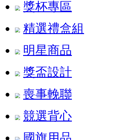
獎杯專區
精選禮盒組
明星商品
獎盃設計
喪事輓聯
競選背心
國旗用品