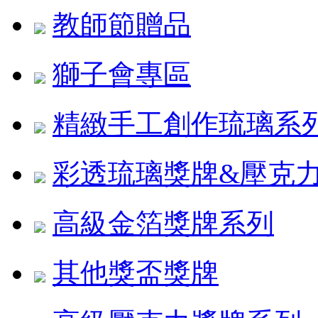
教師節贈品
獅子會專區
精緻手工創作琉璃系
彩透琉璃獎牌&壓克
高級金箔獎牌系列
其他獎盃獎牌