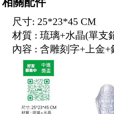
相關配件
尺寸: 25*23*45 CM
材質 : 琉璃+水晶(單支
內容 : 含雕刻字+上金