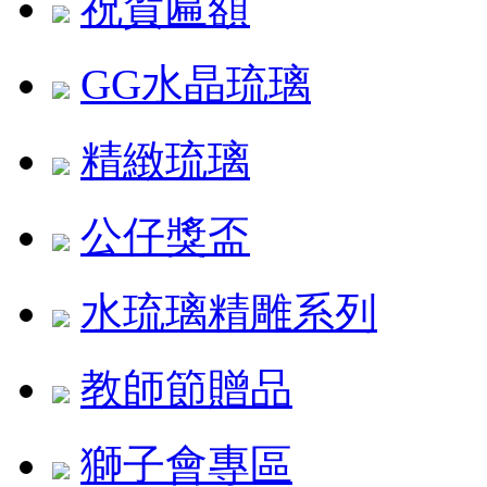
祝賀匾額
GG水晶琉璃
精緻琉璃
公仔獎盃
水琉璃精雕系列
教師節贈品
獅子會專區