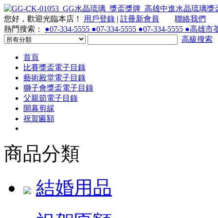
您好，歡迎光臨本店！
用戶登錄
|
註冊新會員
聯絡我們
熱門搜索：
●07-334-5555 ●07-334-5555 ●07-334-55
高級搜索
首頁
比賽獎盃電子目錄
藝術殿堂電子目錄
獅子會獎盃電子目錄
父親節電子目錄
開幕剪綵
祝賀匾額
商品分類
結婚用品