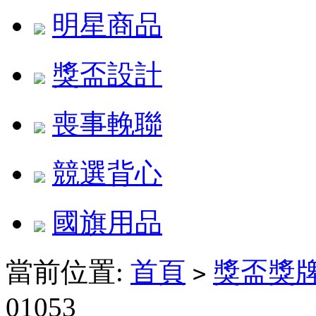
明星商品
獎盃設計
喪事輓聯
競選背心
國旗用品
當前位置:
首頁
獎盃獎
>
01053