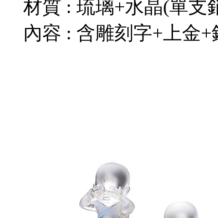
材質 : 琉璃+水晶(單支
內容 : 含雕刻字+上金