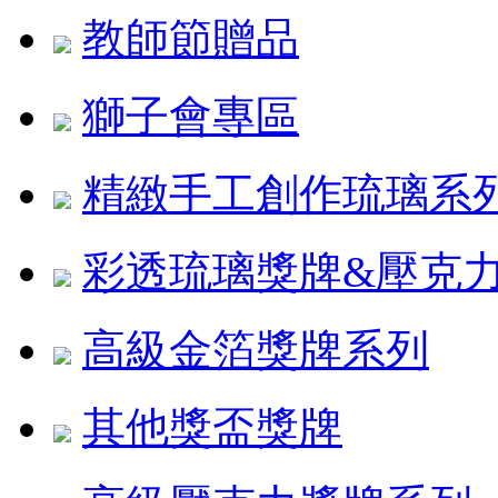
教師節贈品
獅子會專區
精緻手工創作琉璃系
彩透琉璃獎牌&壓克
高級金箔獎牌系列
其他獎盃獎牌