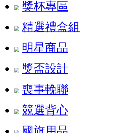
獎杯專區
精選禮盒組
明星商品
獎盃設計
喪事輓聯
競選背心
國旗用品