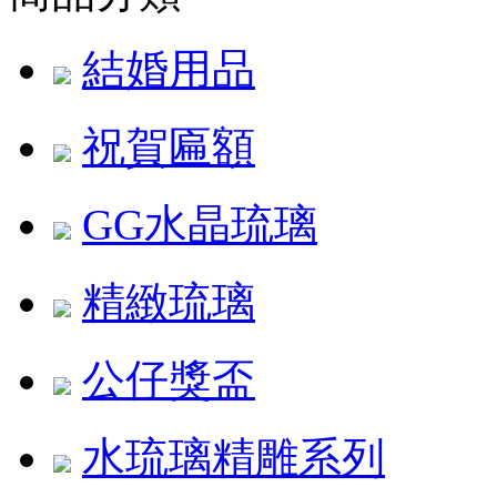
結婚用品
祝賀匾額
GG水晶琉璃
精緻琉璃
公仔獎盃
水琉璃精雕系列