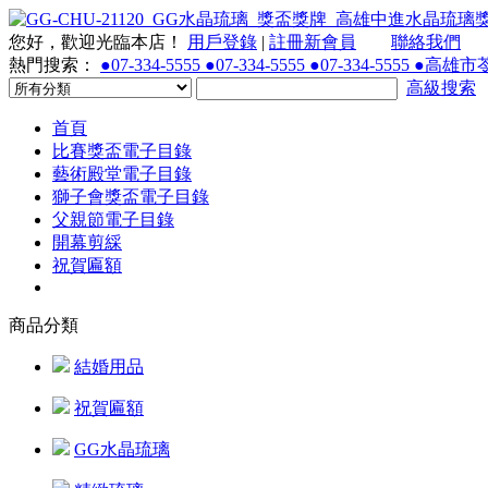
您好，歡迎光臨本店！
用戶登錄
|
註冊新會員
聯絡我們
熱門搜索：
●07-334-5555 ●07-334-5555 ●07-334-55
高級搜索
首頁
比賽獎盃電子目錄
藝術殿堂電子目錄
獅子會獎盃電子目錄
父親節電子目錄
開幕剪綵
祝賀匾額
商品分類
結婚用品
祝賀匾額
GG水晶琉璃