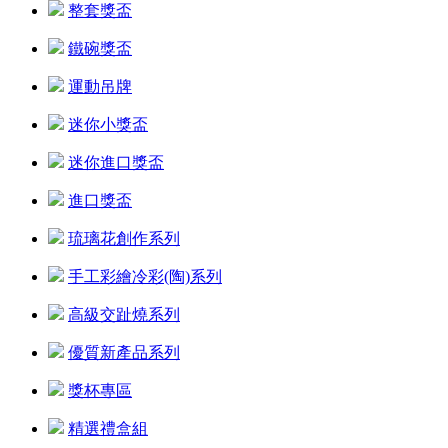
整套獎盃
鐵碗獎盃
運動吊牌
迷你小獎盃
迷你進口獎盃
進口獎盃
琉璃花創作系列
手工彩繪冷彩(陶)系列
高級交趾燒系列
優質新產品系列
獎杯專區
精選禮盒組