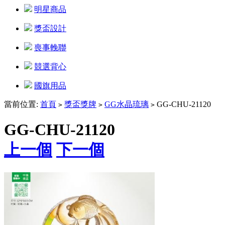
明星商品
獎盃設計
喪事輓聯
競選背心
國旗用品
當前位置:
首頁
獎盃獎牌
GG水晶琉璃
GG-CHU-21120
>
>
>
GG-CHU-21120
上一個
下一個