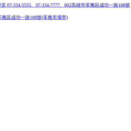
55 ●高雄市苓雅區成功一路188號(苓雅市場旁)