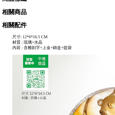
相關商品
相關配件
尺寸: 12*6*16.5 CM
材質 : 琉璃+水晶
內容 : 含雕刻字+上金+錦盒+提袋