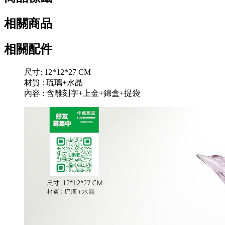
相關商品
相關配件
尺寸: 12*12*27 CM
材質 : 琉璃+水晶
內容 : 含雕刻字+上金+錦盒+提袋