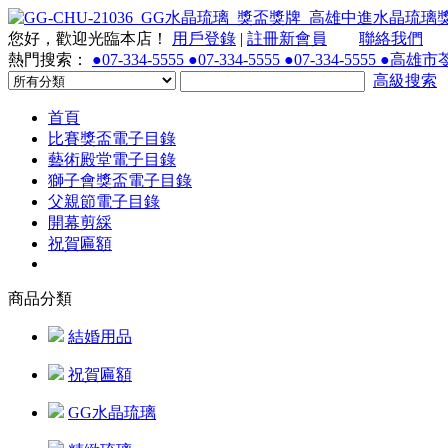
您好，歡迎光臨本店！
用戶登錄
|
註冊新會員
聯絡我們
熱門搜索：
●07-334-5555 ●07-334-5555 ●07-334-55
高級搜索
首頁
比賽獎盃電子目錄
藝術殿堂電子目錄
獅子會獎盃電子目錄
父親節電子目錄
開幕剪綵
祝賀匾額
商品分類
結婚用品
祝賀匾額
GG水晶琉璃