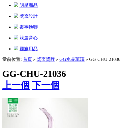
明星商品
獎盃設計
喪事輓聯
競選背心
國旗用品
當前位置:
首頁
獎盃獎牌
GG水晶琉璃
GG-CHU-21036
>
>
>
GG-CHU-21036
上一個
下一個