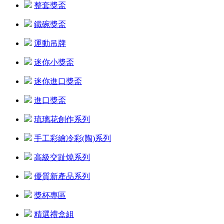
整套獎盃
鐵碗獎盃
運動吊牌
迷你小獎盃
迷你進口獎盃
進口獎盃
琉璃花創作系列
手工彩繪冷彩(陶)系列
高級交趾燒系列
優質新產品系列
獎杯專區
精選禮盒組