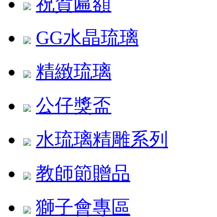
祝賀匾額
GG水晶琉璃
精緻琉璃
公仔獎盃
水琉璃精雕系列
教師節贈品
獅子會專區