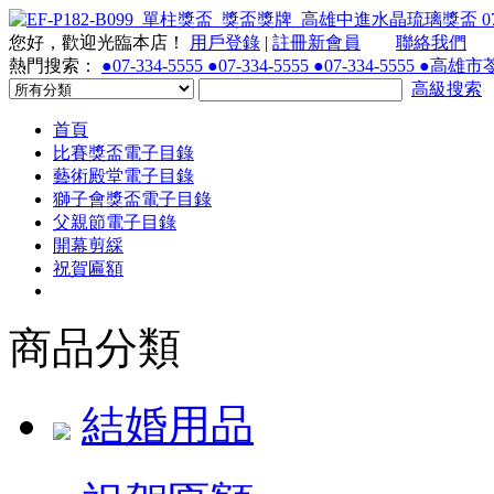
您好，歡迎光臨本店！
用戶登錄
|
註冊新會員
聯絡我們
熱門搜索：
●07-334-5555 ●07-334-5555 ●07-334-55
高級搜索
首頁
比賽獎盃電子目錄
藝術殿堂電子目錄
獅子會獎盃電子目錄
父親節電子目錄
開幕剪綵
祝賀匾額
商品分類
結婚用品