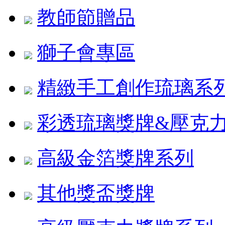
教師節贈品
獅子會專區
精緻手工創作琉璃系
彩透琉璃獎牌&壓克
高級金箔獎牌系列
其他獎盃獎牌