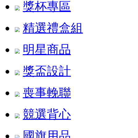
獎杯專區
精選禮盒組
明星商品
獎盃設計
喪事輓聯
競選背心
國旗用品