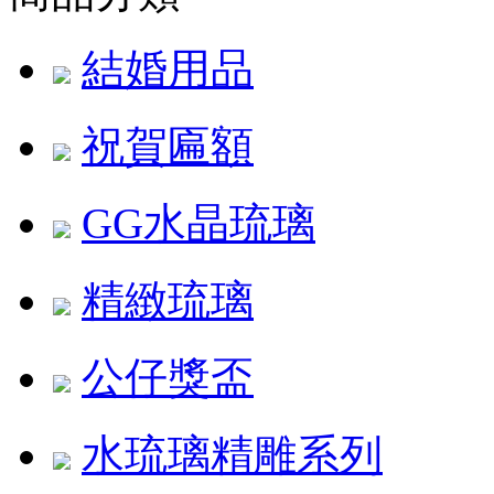
結婚用品
祝賀匾額
GG水晶琉璃
精緻琉璃
公仔獎盃
水琉璃精雕系列