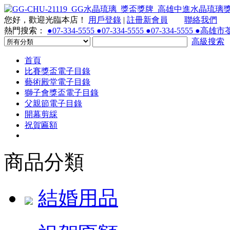
您好，歡迎光臨本店！
用戶登錄
|
註冊新會員
聯絡我們
熱門搜索：
●07-334-5555 ●07-334-5555 ●07-334-55
高級搜索
首頁
比賽獎盃電子目錄
藝術殿堂電子目錄
獅子會獎盃電子目錄
父親節電子目錄
開幕剪綵
祝賀匾額
商品分類
結婚用品