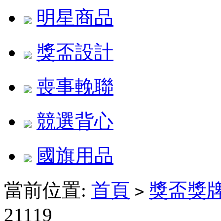
明星商品
獎盃設計
喪事輓聯
競選背心
國旗用品
當前位置:
首頁
獎盃獎
>
21119