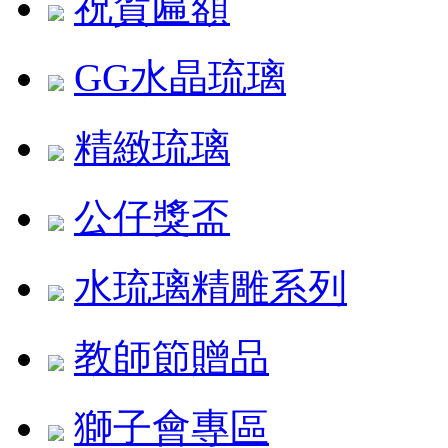
祝賀匾額
GG水晶琉璃
精緻琉璃
公仔獎盃
水琉璃精雕系列
教師節贈品
獅子會專區