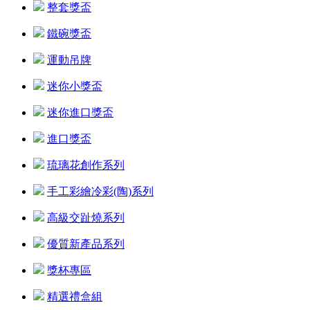
整套獎盃
鐵碗獎盃
運動吊牌
迷你小獎盃
迷你進口獎盃
進口獎盃
琉璃花創作系列
手工彩繪冷彩(陶)系列
高級交趾燒系列
優質新產品系列
獎杯專區
精選禮盒組