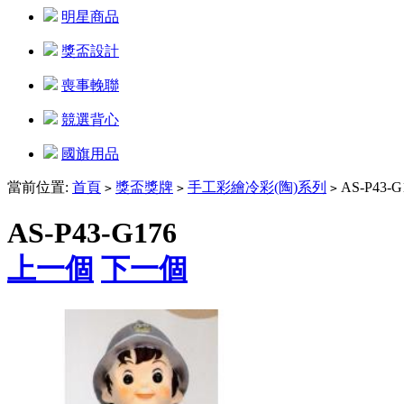
明星商品
獎盃設計
喪事輓聯
競選背心
國旗用品
當前位置:
首頁
獎盃獎牌
手工彩繪冷彩(陶)系列
AS-P43-G
>
>
>
AS-P43-G176
上一個
下一個