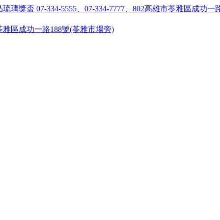
55 ●高雄市苓雅區成功一路188號(苓雅市場旁)