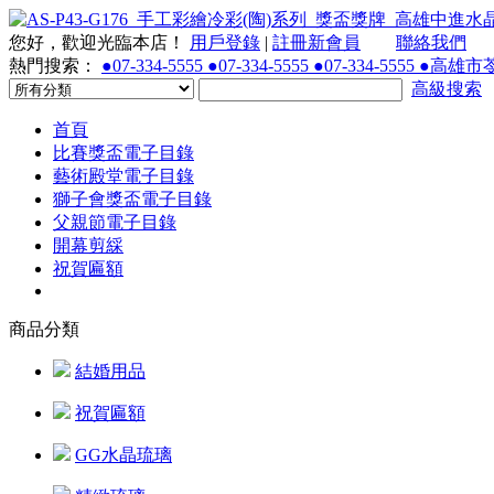
您好，歡迎光臨本店！
用戶登錄
|
註冊新會員
聯絡我們
熱門搜索：
●07-334-5555 ●07-334-5555 ●07-334-55
高級搜索
首頁
比賽獎盃電子目錄
藝術殿堂電子目錄
獅子會獎盃電子目錄
父親節電子目錄
開幕剪綵
祝賀匾額
商品分類
結婚用品
祝賀匾額
GG水晶琉璃