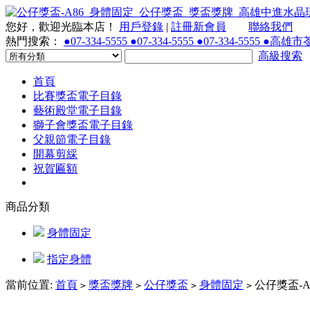
您好，歡迎光臨本店！
用戶登錄
|
註冊新會員
聯絡我們
熱門搜索：
●07-334-5555 ●07-334-5555 ●07-334-55
高級搜索
首頁
比賽獎盃電子目錄
藝術殿堂電子目錄
獅子會獎盃電子目錄
父親節電子目錄
開幕剪綵
祝賀匾額
商品分類
身體固定
指定身體
當前位置:
首頁
獎盃獎牌
公仔獎盃
身體固定
公仔獎盃-A
>
>
>
>