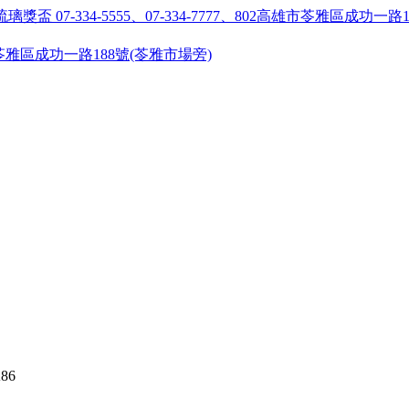
55 ●高雄市苓雅區成功一路188號(苓雅市場旁)
86