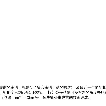
容(嚴肅的表情，就是少了笑容表情可愛的味道)，及最近一年的新
稱度只到80%到100%。 【3】公仔請依可愛有趣的角度去欣賞
烤→彩繪→品管→成品 每一個步驟都由專業的技術達成。