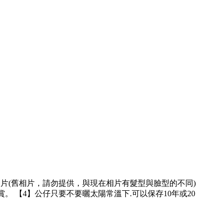
相片(舊相片，請勿提供，與現在相片有髮型與臉型的不同)
。 【4】公仔只要不要曬太陽常溫下.可以保存10年或20