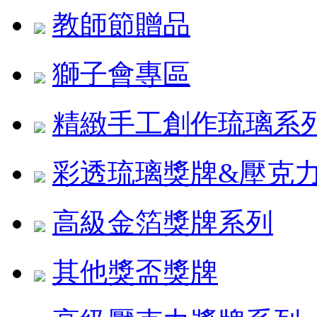
教師節贈品
獅子會專區
精緻手工創作琉璃系
彩透琉璃獎牌&壓克
高級金箔獎牌系列
其他獎盃獎牌