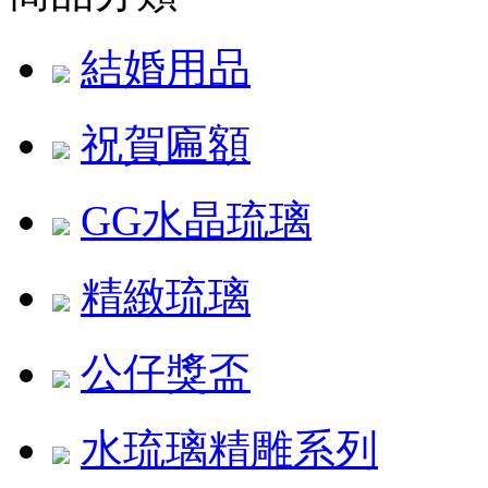
結婚用品
祝賀匾額
GG水晶琉璃
精緻琉璃
公仔獎盃
水琉璃精雕系列