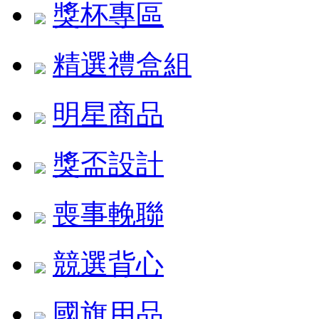
獎杯專區
精選禮盒組
明星商品
獎盃設計
喪事輓聯
競選背心
國旗用品