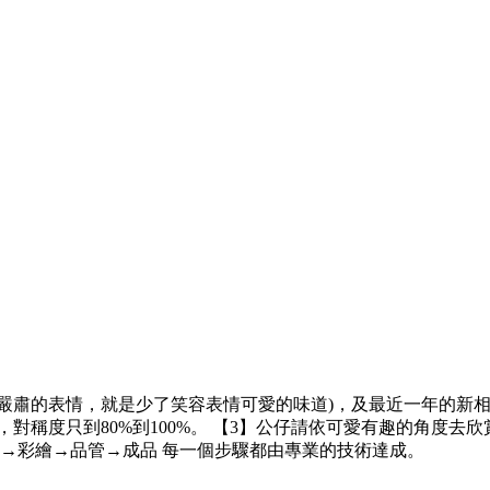
容(嚴肅的表情，就是少了笑容表情可愛的味道)，及最近一年的新
稱度只到80%到100%。 【3】公仔請依可愛有趣的角度去欣賞
烤→彩繪→品管→成品 每一個步驟都由專業的技術達成。