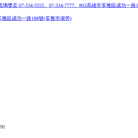
55 ●高雄市苓雅區成功一路188號(苓雅市場旁)
91