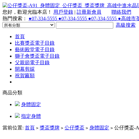
您好，歡迎光臨本店！
用戶登錄
|
註冊新會員
聯絡我們
熱門搜索：
●07-334-5555 ●07-334-5555 ●07-334-55
高級搜索
首頁
比賽獎盃電子目錄
藝術殿堂電子目錄
獅子會獎盃電子目錄
父親節電子目錄
開幕剪綵
祝賀匾額
商品分類
身體固定
指定身體
當前位置:
首頁
獎盃獎牌
公仔獎盃
身體固定
公仔獎盃-A
>
>
>
>