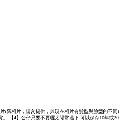
相片(舊相片，請勿提供，與現在相片有髮型與臉型的不同)
。 【4】公仔只要不要曬太陽常溫下.可以保存10年或20