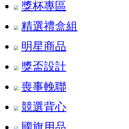
獎杯專區
精選禮盒組
明星商品
獎盃設計
喪事輓聯
競選背心
國旗用品