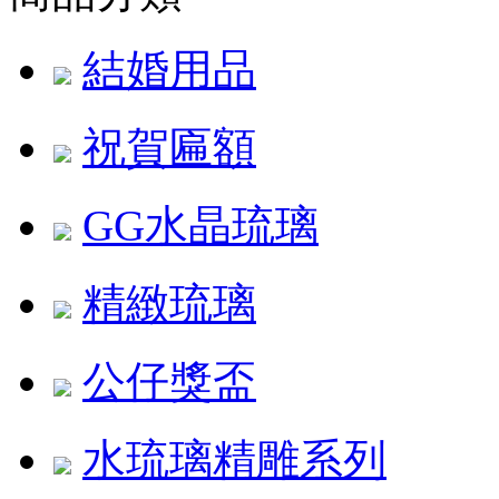
結婚用品
祝賀匾額
GG水晶琉璃
精緻琉璃
公仔獎盃
水琉璃精雕系列