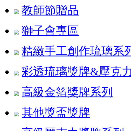
教師節贈品
獅子會專區
精緻手工創作琉璃系
彩透琉璃獎牌&壓克
高級金箔獎牌系列
其他獎盃獎牌