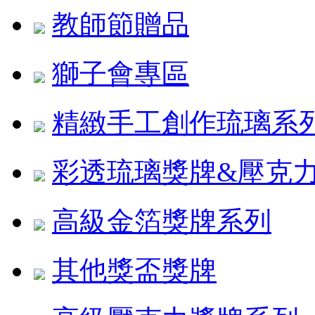
教師節贈品
獅子會專區
精緻手工創作琉璃系
彩透琉璃獎牌&壓克
高級金箔獎牌系列
其他獎盃獎牌