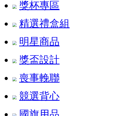
獎杯專區
精選禮盒組
明星商品
獎盃設計
喪事輓聯
競選背心
國旗用品