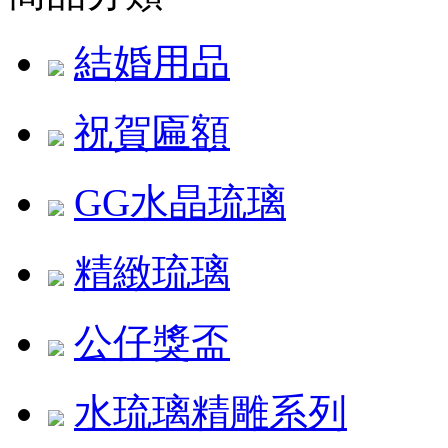
結婚用品
祝賀匾額
GG水晶琉璃
精緻琉璃
公仔獎盃
水琉璃精雕系列