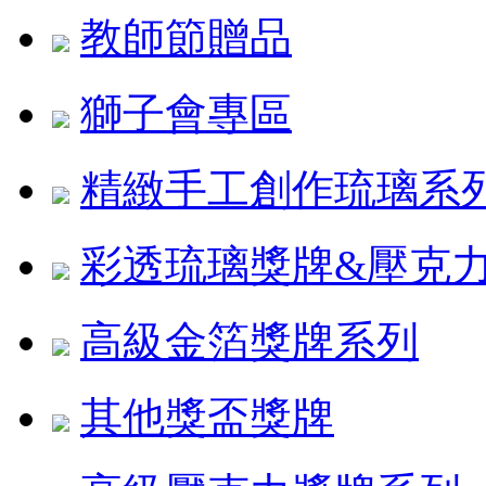
教師節贈品
獅子會專區
精緻手工創作琉璃系
彩透琉璃獎牌&壓克
高級金箔獎牌系列
其他獎盃獎牌