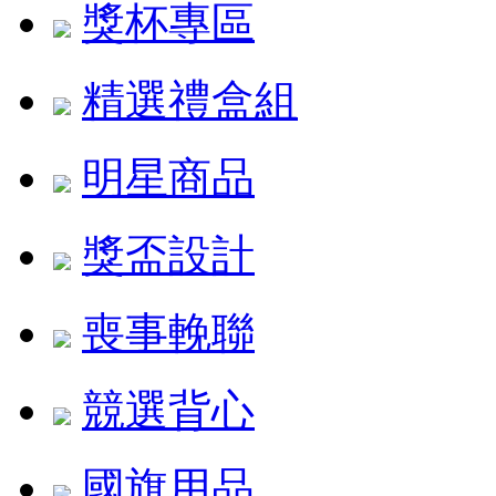
獎杯專區
精選禮盒組
明星商品
獎盃設計
喪事輓聯
競選背心
國旗用品