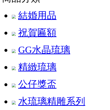
結婚用品
祝賀匾額
GG水晶琉璃
精緻琉璃
公仔獎盃
水琉璃精雕系列