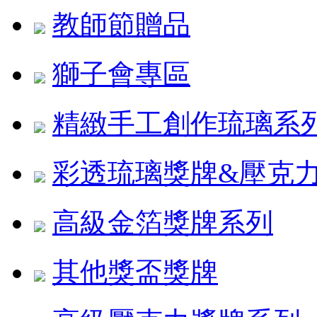
教師節贈品
獅子會專區
精緻手工創作琉璃系
彩透琉璃獎牌&壓克
高級金箔獎牌系列
其他獎盃獎牌