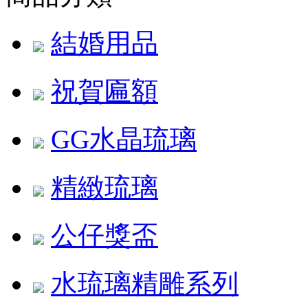
結婚用品
祝賀匾額
GG水晶琉璃
精緻琉璃
公仔獎盃
水琉璃精雕系列