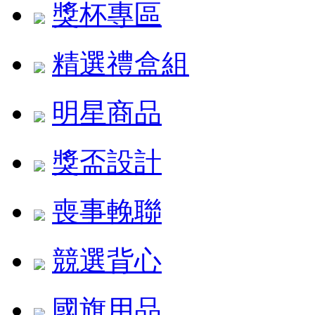
獎杯專區
精選禮盒組
明星商品
獎盃設計
喪事輓聯
競選背心
國旗用品