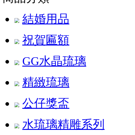
結婚用品
祝賀匾額
GG水晶琉璃
精緻琉璃
公仔獎盃
水琉璃精雕系列