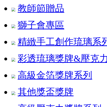
教師節贈品
獅子會專區
精緻手工創作琉璃系
彩透琉璃獎牌&壓克
高級金箔獎牌系列
其他獎盃獎牌