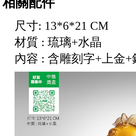
相關配件
尺寸: 13*6*21 CM
材質 : 琉璃+水晶
內容 : 含雕刻字+上金