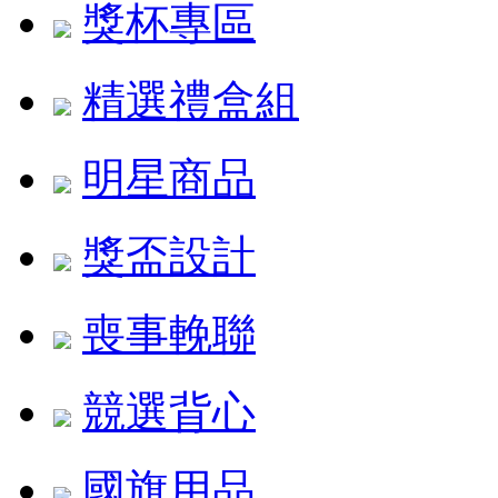
獎杯專區
精選禮盒組
明星商品
獎盃設計
喪事輓聯
競選背心
國旗用品