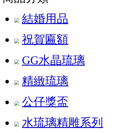
結婚用品
祝賀匾額
GG水晶琉璃
精緻琉璃
公仔獎盃
水琉璃精雕系列