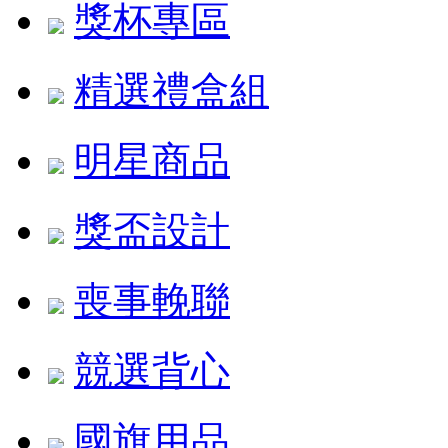
獎杯專區
精選禮盒組
明星商品
獎盃設計
喪事輓聯
競選背心
國旗用品