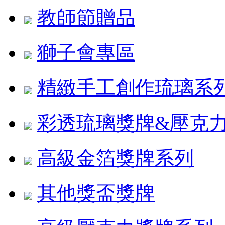
教師節贈品
獅子會專區
精緻手工創作琉璃系
彩透琉璃獎牌&壓克
高級金箔獎牌系列
其他獎盃獎牌