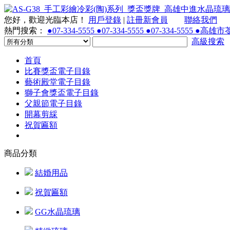
您好，歡迎光臨本店！
用戶登錄
|
註冊新會員
聯絡我們
熱門搜索：
●07-334-5555 ●07-334-5555 ●07-334-55
高級搜索
首頁
比賽獎盃電子目錄
藝術殿堂電子目錄
獅子會獎盃電子目錄
父親節電子目錄
開幕剪綵
祝賀匾額
商品分類
結婚用品
祝賀匾額
GG水晶琉璃