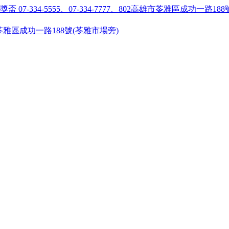
55 ●高雄市苓雅區成功一路188號(苓雅市場旁)