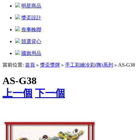
明星商品
獎盃設計
喪事輓聯
競選背心
國旗用品
當前位置:
首頁
獎盃獎牌
手工彩繪冷彩(陶)系列
AS-G38
>
>
>
AS-G38
上一個
下一個