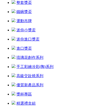
整套獎盃
鐵碗獎盃
運動吊牌
迷你小獎盃
迷你進口獎盃
進口獎盃
琉璃花創作系列
手工彩繪冷彩(陶)系列
高級交趾燒系列
優質新產品系列
獎杯專區
精選禮盒組