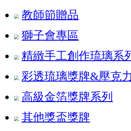
教師節贈品
獅子會專區
精緻手工創作琉璃系
彩透琉璃獎牌&壓克
高級金箔獎牌系列
其他獎盃獎牌