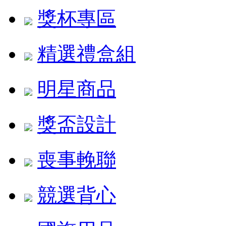
獎杯專區
精選禮盒組
明星商品
獎盃設計
喪事輓聯
競選背心