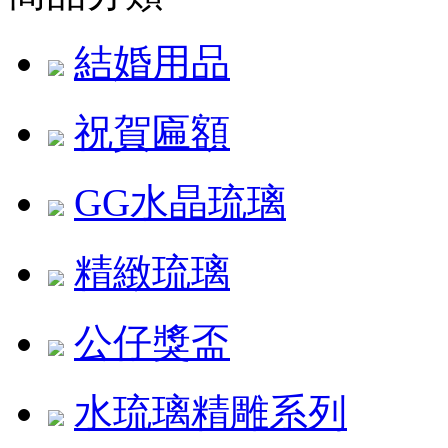
結婚用品
祝賀匾額
GG水晶琉璃
精緻琉璃
公仔獎盃
水琉璃精雕系列