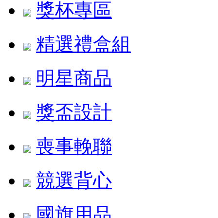
獎杯專區
精選禮盒組
明星商品
獎盃設計
喪事輓聯
競選背心
國旗用品