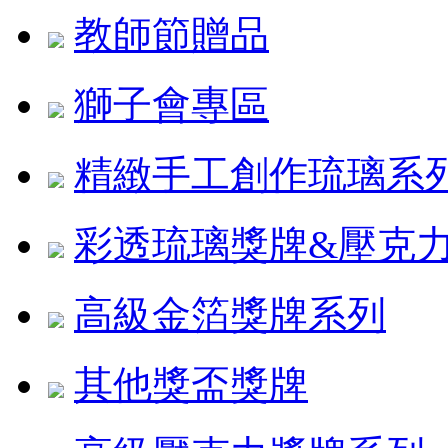
教師節贈品
獅子會專區
精緻手工創作琉璃系
彩透琉璃獎牌&壓克
高級金箔獎牌系列
其他獎盃獎牌