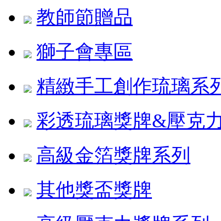
教師節贈品
獅子會專區
精緻手工創作琉璃系
彩透琉璃獎牌&壓克
高級金箔獎牌系列
其他獎盃獎牌