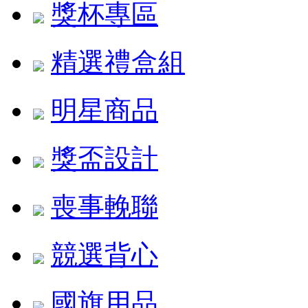
獎杯專區
精選禮盒組
明星商品
獎盃設計
喪事輓聯
競選背心
國旗用品