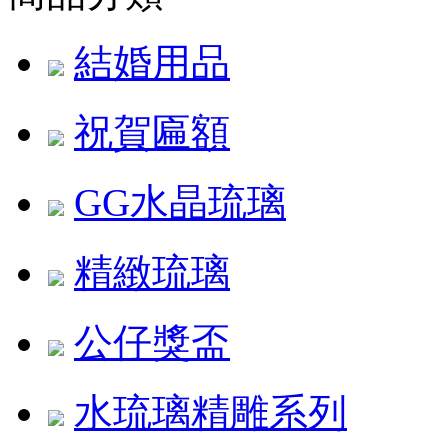
結婚用品
祝賀匾額
GG水晶琉璃
精緻琉璃
公仔獎盃
水琉璃精雕系列