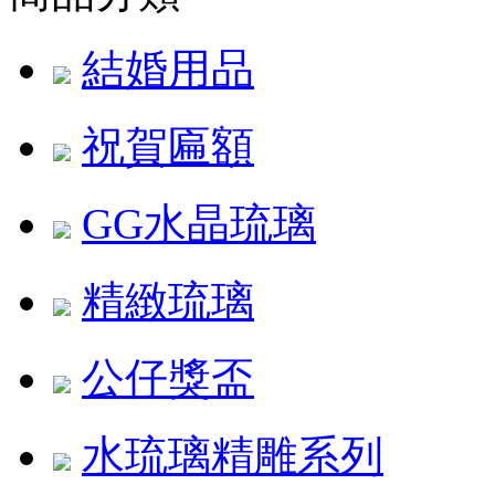
結婚用品
祝賀匾額
GG水晶琉璃
精緻琉璃
公仔獎盃
水琉璃精雕系列