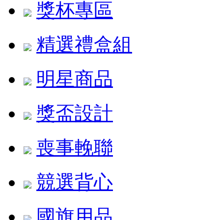
獎杯專區
精選禮盒組
明星商品
獎盃設計
喪事輓聯
競選背心
國旗用品