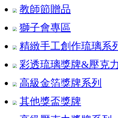
教師節贈品
獅子會專區
精緻手工創作琉璃系
彩透琉璃獎牌&壓克
高級金箔獎牌系列
其他獎盃獎牌