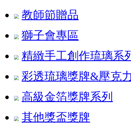
教師節贈品
獅子會專區
精緻手工創作琉璃系
彩透琉璃獎牌&壓克
高級金箔獎牌系列
其他獎盃獎牌