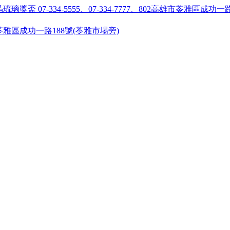
55 ●高雄市苓雅區成功一路188號(苓雅市場旁)