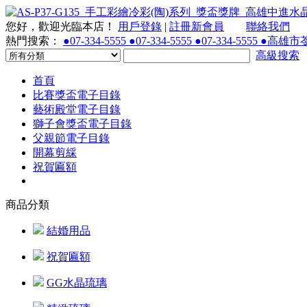
您好，歡迎光臨本店！
用戶登錄
|
註冊新會員
聯絡我們
熱門搜索：
●07-334-5555 ●07-334-5555 ●07-334-55
高級搜索
首頁
比賽獎盃電子目錄
藝術殿堂電子目錄
獅子會獎盃電子目錄
父親節電子目錄
開幕剪綵
祝賀匾額
商品分類
結婚用品
祝賀匾額
GG水晶琉璃