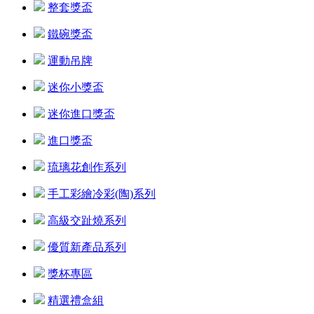
整套獎盃
鐵碗獎盃
運動吊牌
迷你小獎盃
迷你進口獎盃
進口獎盃
琉璃花創作系列
手工彩繪冷彩(陶)系列
高級交趾燒系列
優質新產品系列
獎杯專區
精選禮盒組