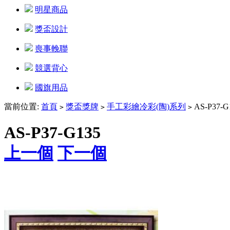
明星商品
獎盃設計
喪事輓聯
競選背心
國旗用品
當前位置:
首頁
獎盃獎牌
手工彩繪冷彩(陶)系列
AS-P37-G
>
>
>
AS-P37-G135
上一個
下一個