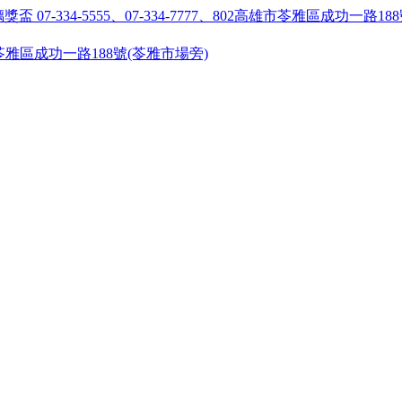
55 ●高雄市苓雅區成功一路188號(苓雅市場旁)