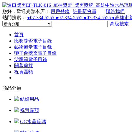
您好，歡迎光臨本店！
用戶登錄
|
註冊新會員
聯絡我們
熱門搜索：
●07-334-5555 ●07-334-5555 ●07-334-55
高級搜索
首頁
比賽獎盃電子目錄
藝術殿堂電子目錄
獅子會獎盃電子目錄
父親節電子目錄
開幕剪綵
祝賀匾額
商品分類
結婚用品
祝賀匾額
GG水晶琉璃