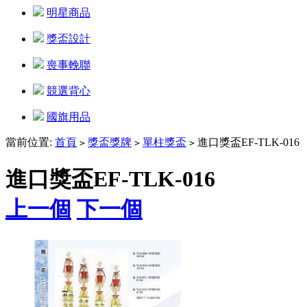
明星商品
獎盃設計
喪事輓聯
競選背心
國旗用品
當前位置:
首頁
獎盃獎牌
單柱獎盃
進口獎盃EF-TLK-016
>
>
>
進口獎盃EF-TLK-016
上一個
下一個