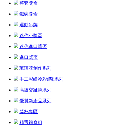
整套獎盃
鐵碗獎盃
運動吊牌
迷你小獎盃
迷你進口獎盃
進口獎盃
琉璃花創作系列
手工彩繪冷彩(陶)系列
高級交趾燒系列
優質新產品系列
獎杯專區
精選禮盒組