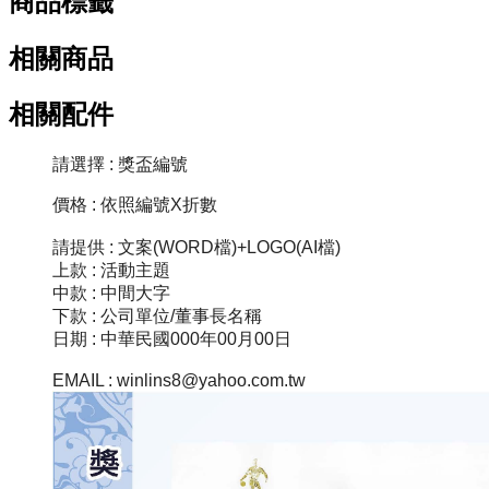
商品標籤
相關商品
相關配件
請選擇 : 獎盃編號
價格 : 依照編號X折數
請提供 : 文案(WORD檔)+LOGO(AI檔)
上款 : 活動主題
中款 : 中間大字
下款 : 公司單位/董事長名稱
日期 : 中華民國000年00月00日
EMAIL : winlins8@yahoo.com.tw