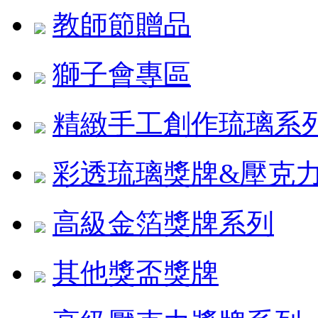
教師節贈品
獅子會專區
精緻手工創作琉璃系
彩透琉璃獎牌&壓克
高級金箔獎牌系列
其他獎盃獎牌