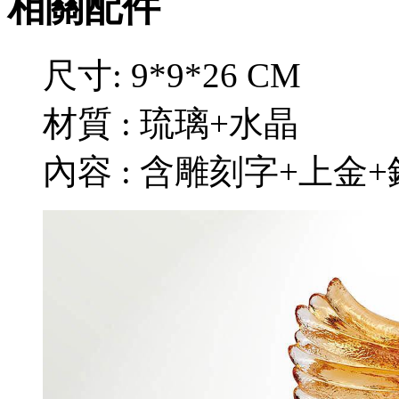
相關配件
尺寸: 9*9*26 CM
材質 : 琉璃+水晶
內容 : 含雕刻字+上金