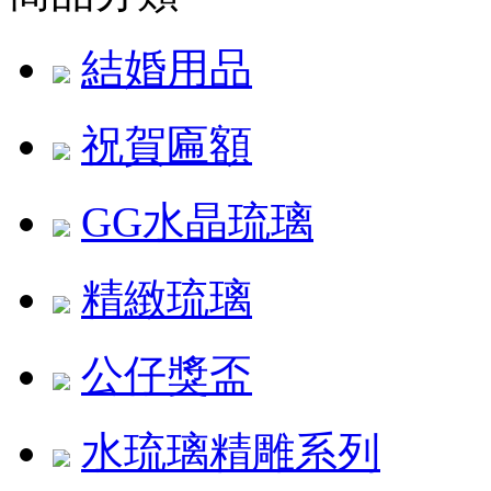
結婚用品
祝賀匾額
GG水晶琉璃
精緻琉璃
公仔獎盃
水琉璃精雕系列