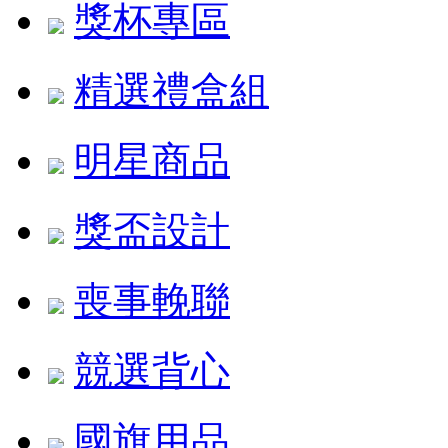
獎杯專區
精選禮盒組
明星商品
獎盃設計
喪事輓聯
競選背心
國旗用品