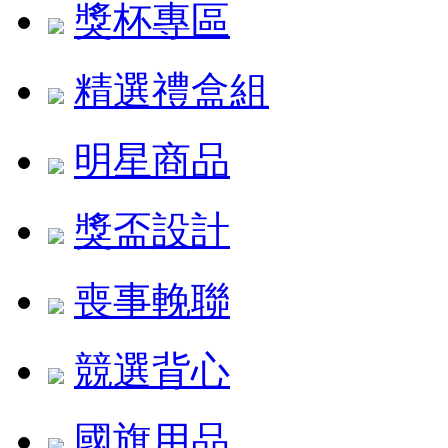
獎杯專區
精選禮盒組
明星商品
獎盃設計
喪事輓聯
競選背心
國旗用品