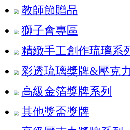
教師節贈品
獅子會專區
精緻手工創作琉璃系
彩透琉璃獎牌&壓克
高級金箔獎牌系列
其他獎盃獎牌