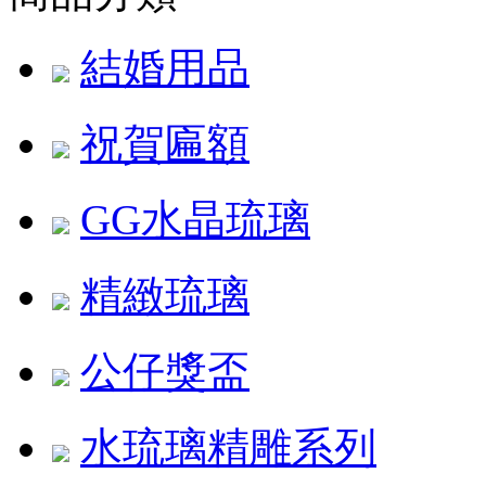
結婚用品
祝賀匾額
GG水晶琉璃
精緻琉璃
公仔獎盃
水琉璃精雕系列