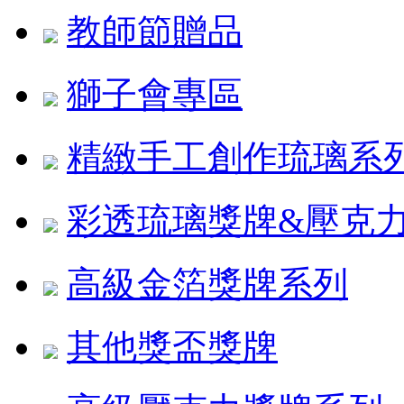
教師節贈品
獅子會專區
精緻手工創作琉璃系
彩透琉璃獎牌&壓克
高級金箔獎牌系列
其他獎盃獎牌