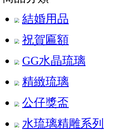
結婚用品
祝賀匾額
GG水晶琉璃
精緻琉璃
公仔獎盃
水琉璃精雕系列