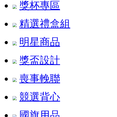
獎杯專區
精選禮盒組
明星商品
獎盃設計
喪事輓聯
競選背心
國旗用品