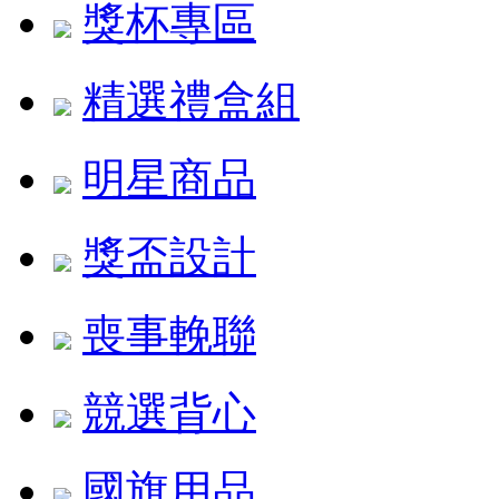
獎杯專區
精選禮盒組
明星商品
獎盃設計
喪事輓聯
競選背心
國旗用品