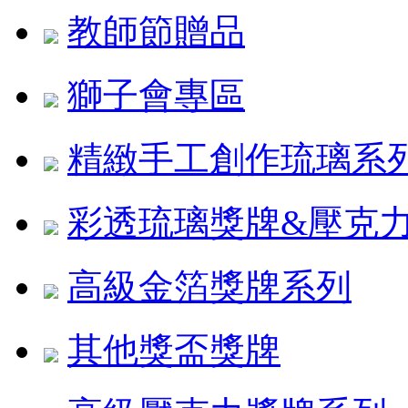
教師節贈品
獅子會專區
精緻手工創作琉璃系
彩透琉璃獎牌&壓克
高級金箔獎牌系列
其他獎盃獎牌