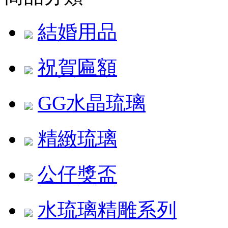
結婚用品
祝賀匾額
GG水晶琉璃
精緻琉璃
公仔獎盃
水琉璃精雕系列