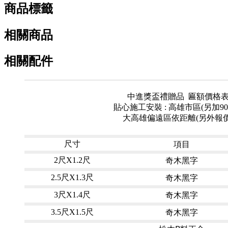
商品標籤
相關商品
相關配件
中進獎盃禮贈品 匾額價格
貼心施工安裝 : 高雄市區(另加90
大高雄偏遠區依距離(另外報價
項目
尺寸
奇木黑字
2尺X1.2尺
奇木黑字
2.5尺X1.3尺
奇木黑字
3尺X1.4尺
奇木黑字
3.5尺X1.5尺