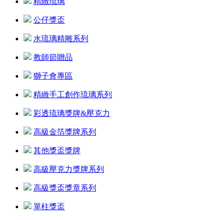
精緻琉璃
公仔獎盃
水琉璃精雕系列
教師節贈品
獅子會專區
精緻手工創作琉璃系列
彩透琉璃獎牌&壓克力
高級金箔獎牌系列
其他獎盃獎牌
高級壓克力獎牌系列
高級獎盃獎章系列
單柱獎盃