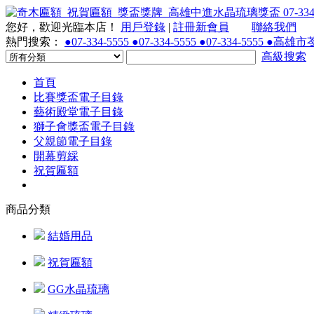
您好，歡迎光臨本店！
用戶登錄
|
註冊新會員
聯絡我們
熱門搜索：
●07-334-5555 ●07-334-5555 ●07-334-55
高級搜索
首頁
比賽獎盃電子目錄
藝術殿堂電子目錄
獅子會獎盃電子目錄
父親節電子目錄
開幕剪綵
祝賀匾額
商品分類
結婚用品
祝賀匾額
GG水晶琉璃