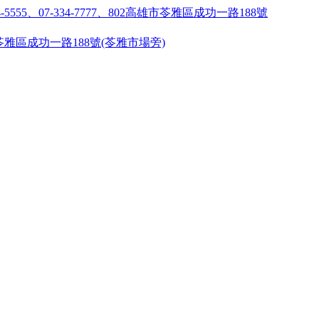
55 ●高雄市苓雅區成功一路188號(苓雅市場旁)