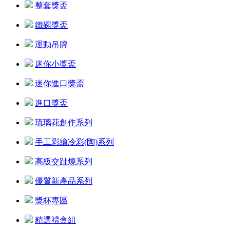
整套獎盃
鐵碗獎盃
運動吊牌
迷你小獎盃
迷你進口獎盃
進口獎盃
琉璃花創作系列
手工彩繪冷彩(陶)系列
高級交趾燒系列
優質新產品系列
獎杯專區
精選禮盒組