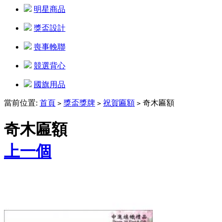
明星商品
獎盃設計
喪事輓聯
競選背心
國旗用品
當前位置:
首頁
獎盃獎牌
祝賀匾額
奇木匾額
>
>
>
奇木匾額
上一個