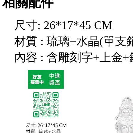
相關配件
尺寸: 26*17*45 CM
材質 : 琉璃+水晶(單支
內容 : 含雕刻字+上金