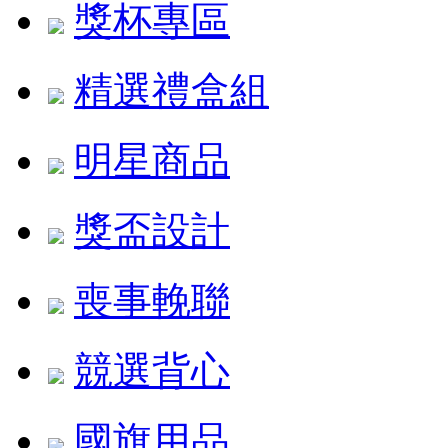
獎杯專區
精選禮盒組
明星商品
獎盃設計
喪事輓聯
競選背心
國旗用品