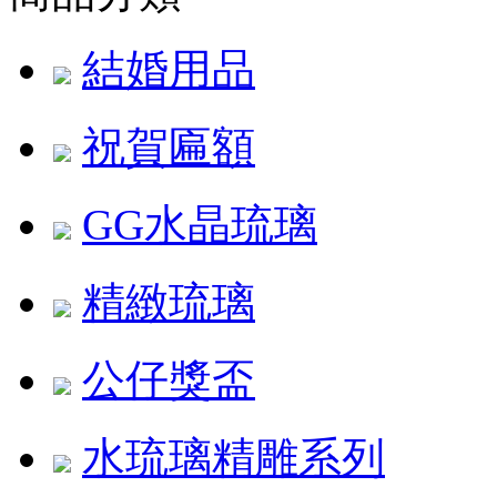
結婚用品
祝賀匾額
GG水晶琉璃
精緻琉璃
公仔獎盃
水琉璃精雕系列