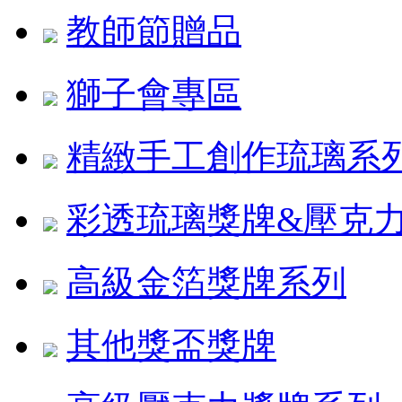
教師節贈品
獅子會專區
精緻手工創作琉璃系
彩透琉璃獎牌&壓克
高級金箔獎牌系列
其他獎盃獎牌