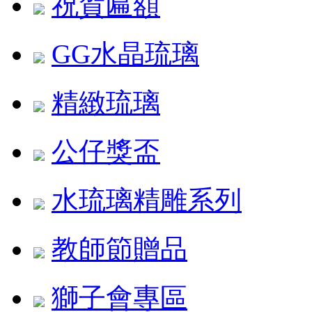
祝賀匾額
GG水晶琉璃
精緻琉璃
公仔獎盃
水琉璃精雕系列
教師節贈品
獅子會專區