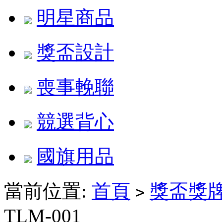
明星商品
獎盃設計
喪事輓聯
競選背心
國旗用品
當前位置:
首頁
獎盃獎
>
TLM-001