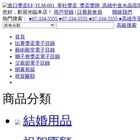
您好，歡迎光臨本店！
用戶登錄
|
註冊新會員
聯絡我們
熱門搜索：
●07-334-5555 ●07-334-5555 ●07-334-55
高級搜索
首頁
比賽獎盃電子目錄
藝術殿堂電子目錄
獅子會獎盃電子目錄
父親節電子目錄
開幕剪綵
祝賀匾額
商品分類
結婚用品