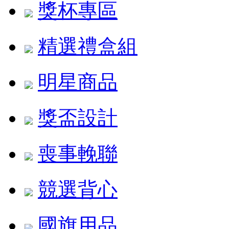
獎杯專區
精選禮盒組
明星商品
獎盃設計
喪事輓聯
競選背心
國旗用品