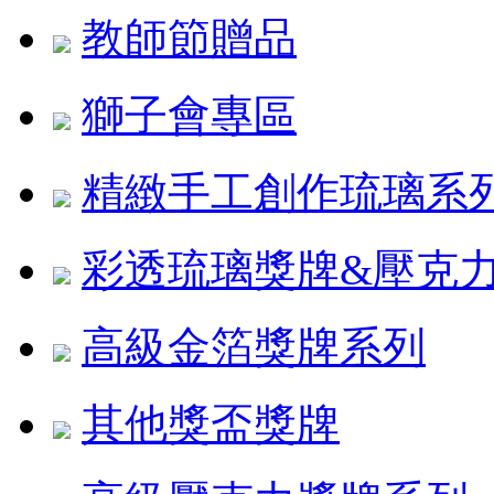
教師節贈品
獅子會專區
精緻手工創作琉璃系
彩透琉璃獎牌&壓克
高級金箔獎牌系列
其他獎盃獎牌