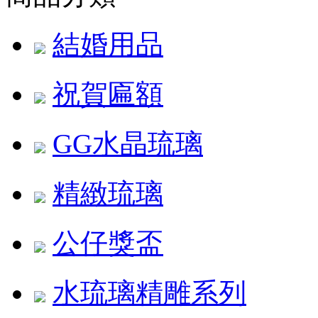
結婚用品
祝賀匾額
GG水晶琉璃
精緻琉璃
公仔獎盃
水琉璃精雕系列