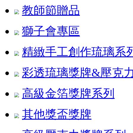
教師節贈品
獅子會專區
精緻手工創作琉璃系
彩透琉璃獎牌&壓克
高級金箔獎牌系列
其他獎盃獎牌