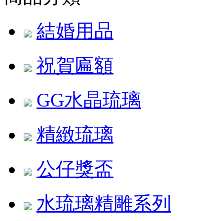
結婚用品
祝賀匾額
GG水晶琉璃
精緻琉璃
公仔獎盃
水琉璃精雕系列