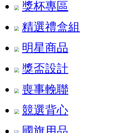
獎杯專區
精選禮盒組
明星商品
獎盃設計
喪事輓聯
競選背心
國旗用品