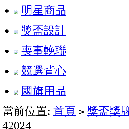
明星商品
獎盃設計
喪事輓聯
競選背心
國旗用品
當前位置:
首頁
獎盃獎
>
42024