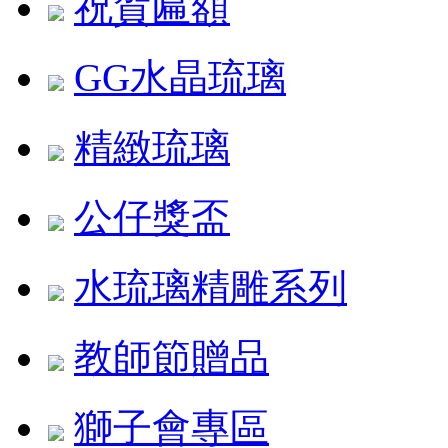
祝賀匾額
GG水晶琉璃
精緻琉璃
公仔獎盃
水琉璃精雕系列
教師節贈品
獅子會專區