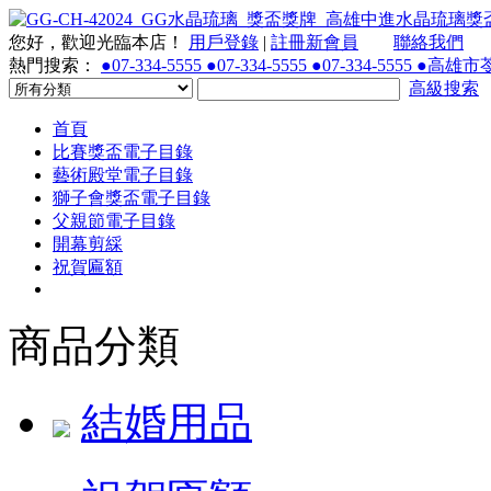
您好，歡迎光臨本店！
用戶登錄
|
註冊新會員
聯絡我們
熱門搜索：
●07-334-5555 ●07-334-5555 ●07-334-55
高級搜索
首頁
比賽獎盃電子目錄
藝術殿堂電子目錄
獅子會獎盃電子目錄
父親節電子目錄
開幕剪綵
祝賀匾額
商品分類
結婚用品