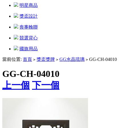
明星商品
獎盃設計
喪事輓聯
競選背心
國旗用品
當前位置:
首頁
獎盃獎牌
GG水晶琉璃
GG-CH-04010
>
>
>
GG-CH-04010
上一個
下一個