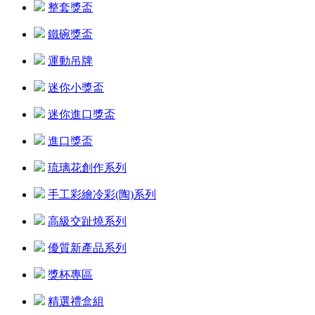
整套獎盃
鐵碗獎盃
運動吊牌
迷你小獎盃
迷你進口獎盃
進口獎盃
琉璃花創作系列
手工彩繪冷彩(陶)系列
高級交趾燒系列
優質新產品系列
獎杯專區
精選禮盒組