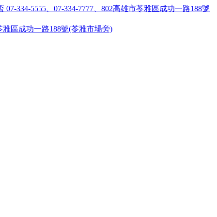
55 ●高雄市苓雅區成功一路188號(苓雅市場旁)