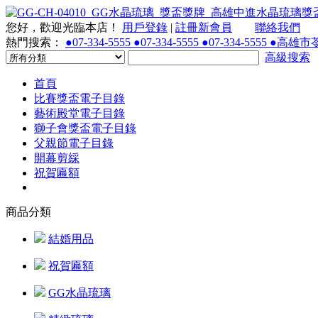
您好，歡迎光臨本店！
用戶登錄
|
註冊新會員
聯絡我們
熱門搜索：
●07-334-5555 ●07-334-5555 ●07-334-55
高級搜索
首頁
比賽獎盃電子目錄
藝術殿堂電子目錄
獅子會獎盃電子目錄
父親節電子目錄
開幕剪綵
祝賀匾額
商品分類
結婚用品
祝賀匾額
GG水晶琉璃