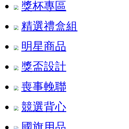
獎杯專區
精選禮盒組
明星商品
獎盃設計
喪事輓聯
競選背心
國旗用品