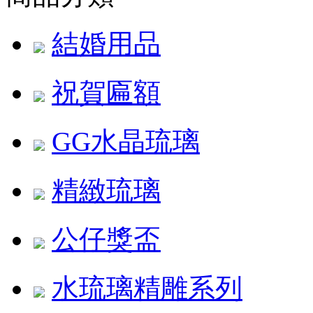
結婚用品
祝賀匾額
GG水晶琉璃
精緻琉璃
公仔獎盃
水琉璃精雕系列