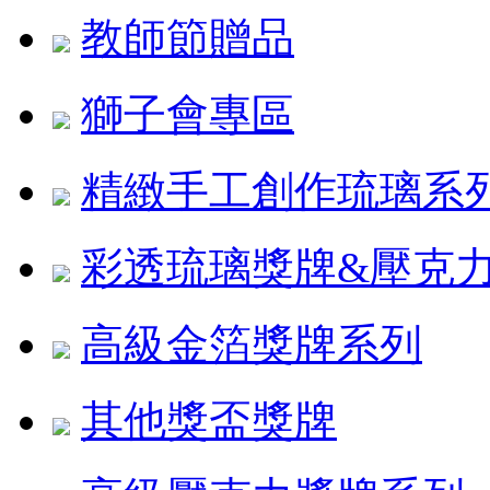
教師節贈品
獅子會專區
精緻手工創作琉璃系
彩透琉璃獎牌&壓克
高級金箔獎牌系列
其他獎盃獎牌