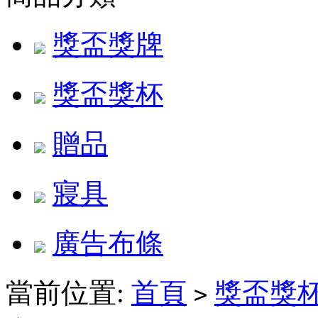
獎盃獎牌
獎盃獎杯
贈品
寢具
廣告布條
當前位置:
首頁
獎盃獎
>