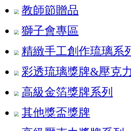
教師節贈品
獅子會專區
精緻手工創作琉璃系
彩透琉璃獎牌&壓克
高級金箔獎牌系列
其他獎盃獎牌