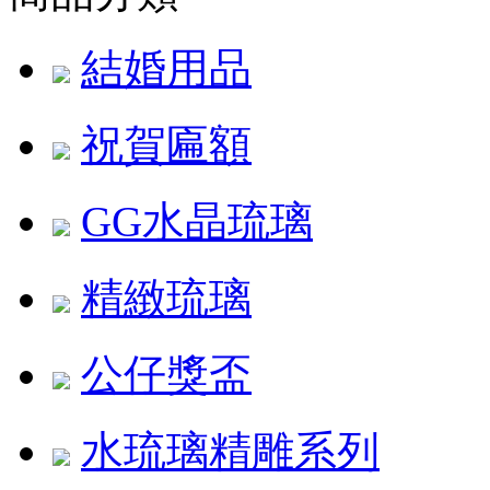
結婚用品
祝賀匾額
GG水晶琉璃
精緻琉璃
公仔獎盃
水琉璃精雕系列