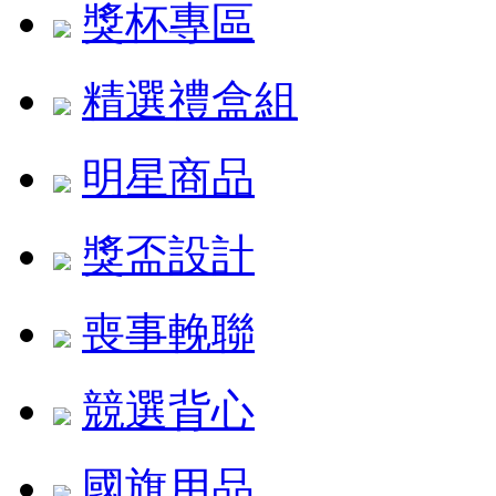
獎杯專區
精選禮盒組
明星商品
獎盃設計
喪事輓聯
競選背心
國旗用品