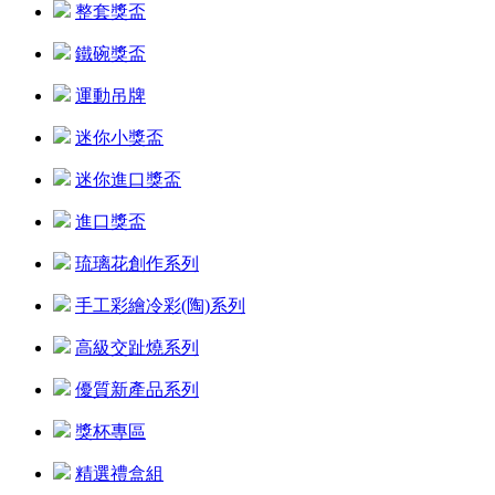
整套獎盃
鐵碗獎盃
運動吊牌
迷你小獎盃
迷你進口獎盃
進口獎盃
琉璃花創作系列
手工彩繪冷彩(陶)系列
高級交趾燒系列
優質新產品系列
獎杯專區
精選禮盒組