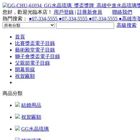
您好，歡迎光臨本店！
用戶登錄
|
註冊新會員
聯絡我們
熱門搜索：
●07-334-5555 ●07-334-5555 ●07-334-55
高級搜索
首頁
比賽獎盃電子目錄
藝術殿堂電子目錄
獅子會獎盃電子目錄
父親節電子目錄
開幕剪綵
祝賀匾額
商品分類
結婚用品
祝賀匾額
GG水晶琉璃