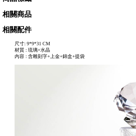
相關商品
相關配件
尺寸: 9*9*31 CM
材質 : 琉璃+水晶
內容 : 含雕刻字+上金+錦盒+提袋