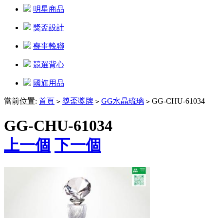
明星商品
獎盃設計
喪事輓聯
競選背心
國旗用品
當前位置:
首頁
獎盃獎牌
GG水晶琉璃
GG-CHU-61034
>
>
>
GG-CHU-61034
上一個
下一個