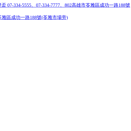
55 ●高雄市苓雅區成功一路188號(苓雅市場旁)