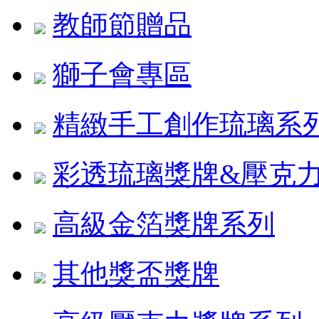
教師節贈品
獅子會專區
精緻手工創作琉璃系
彩透琉璃獎牌&壓克
高級金箔獎牌系列
其他獎盃獎牌