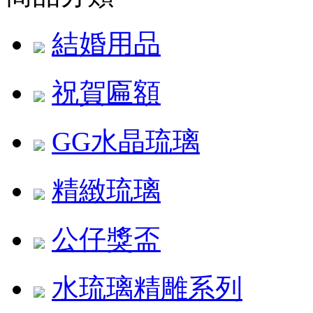
結婚用品
祝賀匾額
GG水晶琉璃
精緻琉璃
公仔獎盃
水琉璃精雕系列