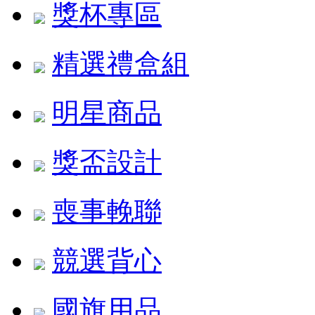
獎杯專區
精選禮盒組
明星商品
獎盃設計
喪事輓聯
競選背心
國旗用品