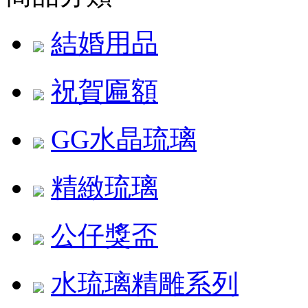
結婚用品
祝賀匾額
GG水晶琉璃
精緻琉璃
公仔獎盃
水琉璃精雕系列