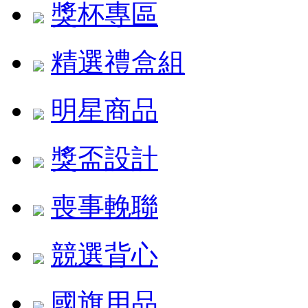
獎杯專區
精選禮盒組
明星商品
獎盃設計
喪事輓聯
競選背心
國旗用品