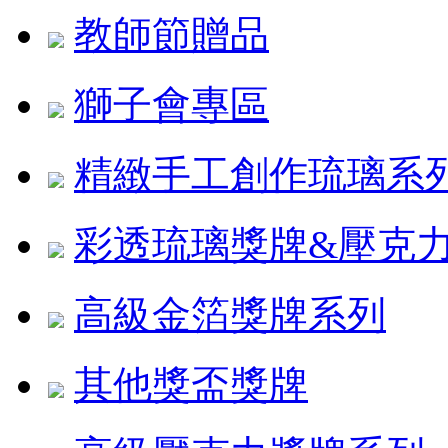
教師節贈品
獅子會專區
精緻手工創作琉璃系
彩透琉璃獎牌&壓克
高級金箔獎牌系列
其他獎盃獎牌